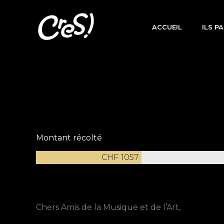
Aller
au
ACCUEIL
ILS P
contenu
Montant récolté
CHF
1057
Chers Amis de la Musique et de l’Art,